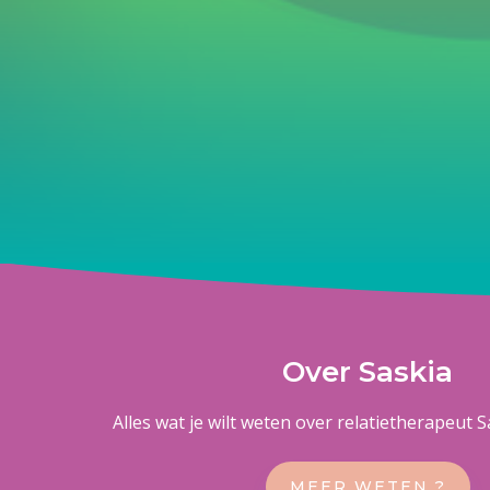
Over Saskia
Alles wat je wilt weten over relatietherapeut 
MEER WETEN ?