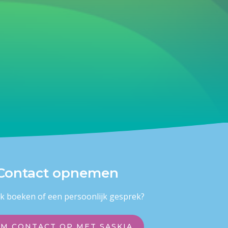
Contact opnemen
k boeken of een persoonlijk gesprek?
M CONTACT OP MET SASKIA