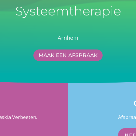
Systeemtherapie
Arnhem
MAAK EEN AFSPRAAK
Saskia Verbeeten.
Afspraa
NEE