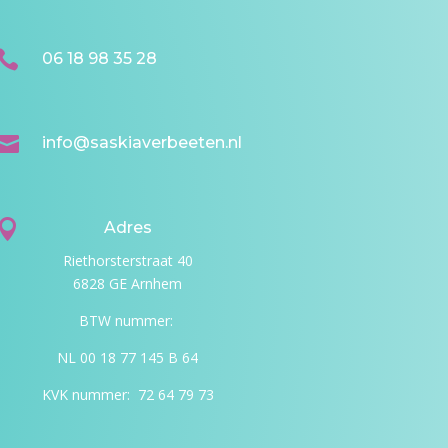

06 18 98 35 28

info@saskiaverbeeten.nl

Adres
Riethorsterstraat 40
6828 GE Arnhem
BTW nummer:
NL 00 18 77 145 B 64
KVK nummer: 72 64 79 73