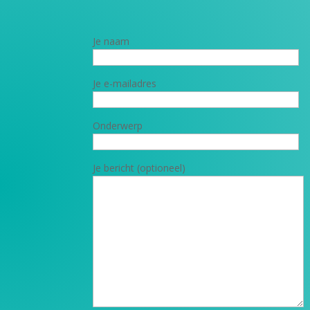
Je naam
Je e-mailadres
Onderwerp
Je bericht (optioneel)