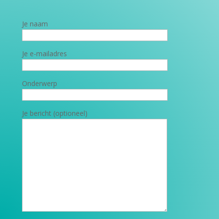
Je naam
Je e-mailadres
Onderwerp
Je bericht (optioneel)