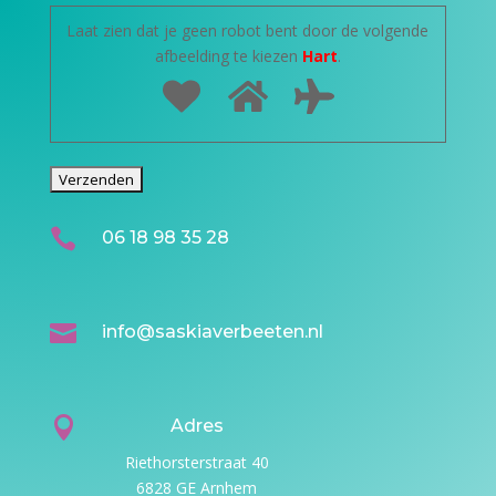
Laat zien dat je geen robot bent door de volgende
afbeelding te kiezen
Hart
.

06 18 98 35 28

info@saskiaverbeeten.nl

Adres
Riethorsterstraat 40
6828 GE Arnhem