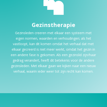

Gezinstherapie
Gezinsleden creeren met elkaar een systeem met
eigen normen, waarden en verhoudingen; als het
vastloopt, kan dit komen omdat het verhaal dat met
elkaar gecreerd is niet meer werkt, omdat het gezin in
een andere fase is gekomen. Als een gezinslid zijn/haar
gedrag verandert, heeft dit betekenis voor de andere
gezinsleden. Met elkaar gaan we kijken naar een nieuw
verhaal, waarin ieder weer tot zijn recht kan komen.